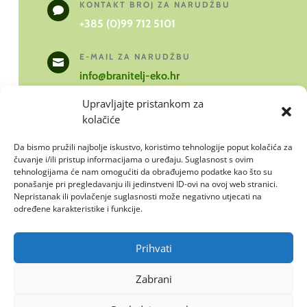
KONTAKT BROJ ZA NARUDŽBU

+385 (0)99 712 5101
E-MAIL ZA NARUDŽBU

info@branitelj-eko.hr
branitelj-eko@branitelj-eko.hr
Upravljajte pristankom za
kolačiće
RADNO VRIJEME

Da bismo pružili najbolje iskustvo, koristimo tehnologije poput kolačića za
pon – pet
čuvanje i/ili pristup informacijama o uređaju. Suglasnost s ovim
tehnologijama će nam omogućiti da obrađujemo podatke kao što su
08:00 – 15:00 h
ponašanje pri pregledavanju ili jedinstveni ID-ovi na ovoj web stranici.
Nepristanak ili povlačenje suglasnosti može negativno utjecati na
određene karakteristike i funkcije.
LOKACIJA POSLOVNICE

Makarska ulica 17, 31 400 Đakovo,
Hrvatska
Prihvati
Zabrani