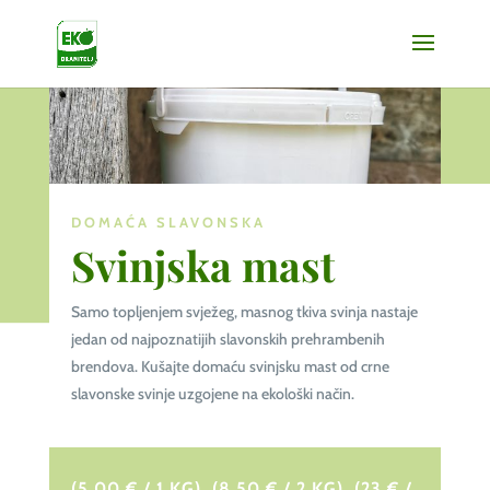
DOMAĆA SLAVONSKA
Svinjska mast
Samo topljenjem svježeg, masnog tkiva svinja nastaje
jedan od najpoznatijih slavonskih prehrambenih
brendova. Kušajte domaću svinjsku mast od crne
slavonske svinje uzgojene na ekološki način.
(5,00 € / 1 KG), (8,50 € / 2 KG), (23 € /