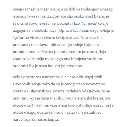
Svinjska mast je masnoća koja se dobiva topljenjem svježeg,
masnog tkiva svinja. Za domaću slavonsku mast birano je
salo crne slavonske svinje, poznata i kao “fajferica” koja je
uzgojena na ekološki način. Upravo kvalitetan uzgoj svinja je
ključan za visoku kakvoću svinjske masti. Vrlo je važna
prehrana crnih slavonskih svinja, jer svinje koje jedu
prirodnu hranu i žive na poluotvorenom prostoru, daju
znatno kvalitetniju mast nego ona hranjena stočnom
hranom i čija je mast industrijski tretirana.
Velika pozornost usmjerena je na ekološki uzgoj crnih
slavonskih svinja, tako da im je omogućeno nesmetano
kretanje u slavonskim šumama nedaleko od Đakova, te na
prehranu koja je bazirana isključivo na ekološku hranu. Svi
ekološki certifikati i analize mesa koje potvrđuju ispravnost i
ekološki uzgoj dostavljeni su u nastavku ili na zahtjev
naručitelja, odnosno kupca.