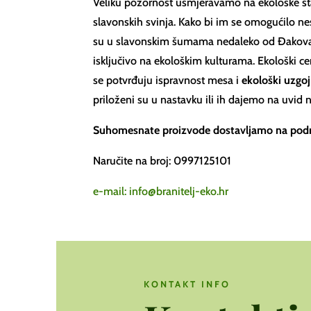
Veliku pozornost usmjeravamo na ekološke st
slavonskih svinja. Kako bi im se omogućilo n
su u slavonskim šumama nedaleko od Đakova,
isključivo na ekološkim kulturama. Ekološki cer
se potvrđuju ispravnost mesa i
ekološki uzgoj
priloženi su u nastavku ili ih dajemo na uvid n
Suhomesnate proizvode dostavljamo na podru
Naručite na broj: 0997125101
e-mail: info@branitelj-eko.hr
KONTAKT INFO