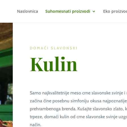
Naslovnica
Suhomesnati proizvodi
Eko proizvo
DOMAĆI SLAVONSKI
Kulin
Samo najkvalitetnije meso crne slavonske svinje 
začina čine posebnu simfoniju okusa najpoznatij
prehrambenoga brenda. Kušajte slavonsko zlato, k
trpeze, domaći kulin od crne slavonske svinje uzg
način.