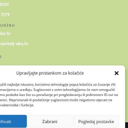
 5101
 7179
RUDŽBU
eko.hr
ranitelj-eko.hr
E
Upravljajte pristankom za kolačiće
žili najbolje iskustvo, koristimo tehnologije poput kolačića za čuvanje i/ili
LOVNICE
ormacijama o uređaju. Suglasnost s ovim tehnologijama će nam omogućiti
o podatke kao što su ponašanje pri pregledavanju ili jedinstveni ID-ovi na
 17, 31 400 Đakovo, Hrvatska
anici. Nepristanak ili povlačenje suglasnosti može negativno utjecati na
akteristike i funkcije.
ihvati
Zabrani
Pogledaj postavke