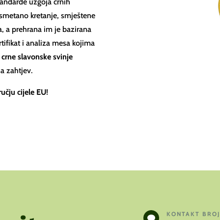
andarde uzgoja crnih
esmetano kretanje, smještene
 a prehrana im je bazirana
tifikat i analiza mesa kojima
 crne slavonske svinje
a zahtjev.
čju cijele EU
!
KONTAKT BRO
