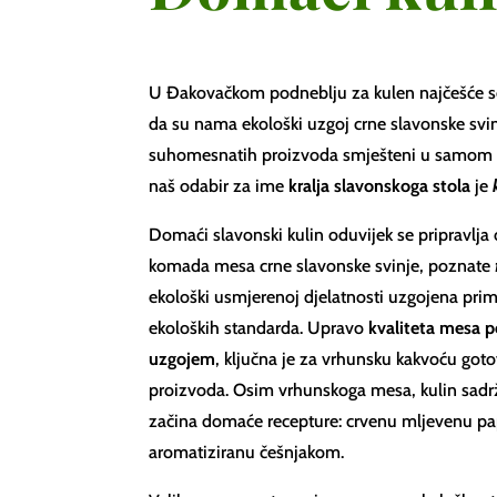
U Đakovačkom podneblju za kulen najčešće 
da su nama ekološki uzgoj crne slavonske svin
suhomesnatih proizvoda smješteni u samom s
naš odabir za ime
kralja slavonskoga stola
je
Domaći slavonski kulin oduvijek se pripravlja
komada mesa crne slavonske svinje, poznate
ekološki usmjerenoj djelatnosti uzgojena pri
ekoloških standarda. Upravo
kvaliteta mesa 
uzgojem
, ključna je za vrhunsku kakvoću g
proizvoda. Osim vrhunskoga mesa, kulin sadrž
začina domaće recepture: crvenu mljevenu pap
aromatiziranu češnjakom.