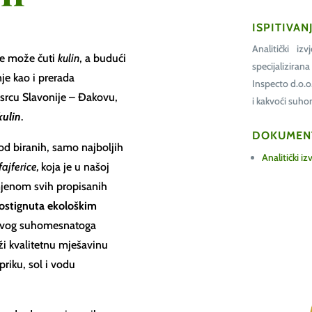
ISPITIVAN
Analitički iz
se može čuti
kulin
, a budući
specijaliziran
je kao i prerada
Inspecto d.o.
rcu Slavonije – Đakovu,
i kakvoći suh
kulin
.
DOKUMEN
 od biranih, samo najboljih
Analitički izv
fajferice,
koja je u našoj
mjenom svih propisanih
postignuta ekološkim
otovog suhomesnatoga
i kvalitetnu mješavinu
riku, sol i vodu