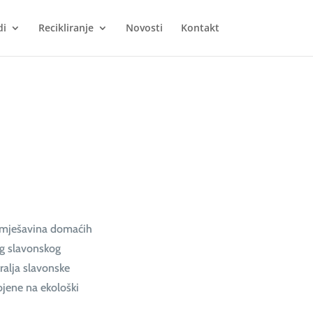
di
Recikliranje
Novosti
Kontakt
i mješavina domaćih
eg slavonskog
ralja slavonske
ojene na ekološki