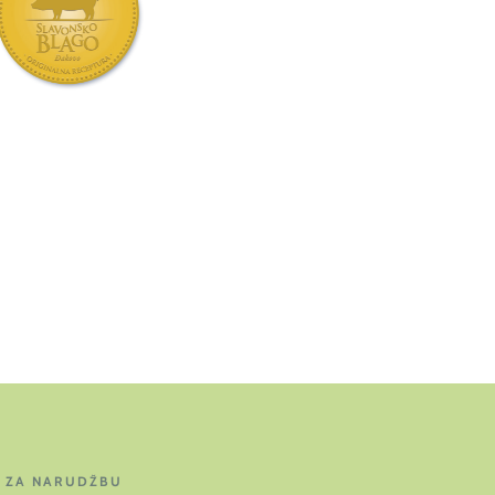
J ZA NARUDŽBU