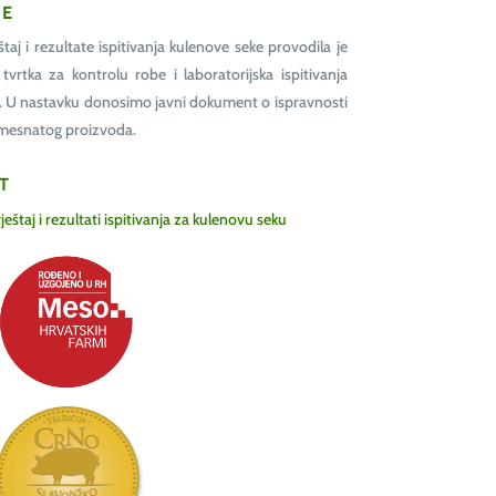
JE
eštaj i rezultate ispitivanja kulenove seke provodila je
a tvrtka za kontrolu robe i laboratorijska ispitivanja
o. U nastavku donosimo javni dokument o ispravnosti
omesnatog proizvoda.
T
vještaj i rezultati ispitivanja za kulenovu seku