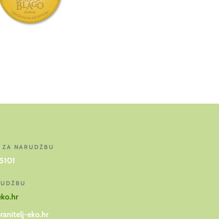
J ZA NARUDŽBU
 5101
RUDŽBU
eko.hr
ranitelj-eko.hr