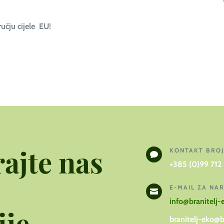
učju cijele EU
!
ajte nas
KONTAKT BRO

+385 (0)99 712
E-MAIL ZA NA

info@branitelj-
je.
branitelj-eko@b