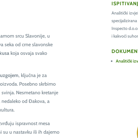
ISPITIVAN
Analitički izvj
specijaliziran
Inspecto d.o.
 samom srcu Slavonije, u
i kakvoći suh
va seka od crne slavonske
DOKUMEN
okusa
koja osvaja svako
Analitički iz
m uzgojem
, ključna je za
roizvoda.
Posebno skrbimo
h svinja. Nesmetano kretanje
 nedaleko od Đakova, a
kultura.
otvrđuju ispravnost mesa
i su u nastavku ili ih dajemo