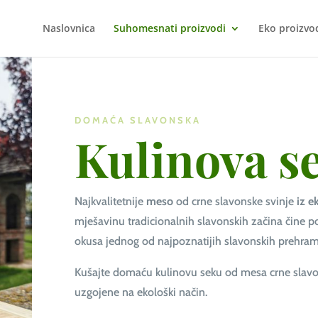
Naslovnica
Suhomesnati proizvodi
Eko proizvo
DOMAĆA SLAVONSKA
Kulinova s
Najkvalitetnije
meso
od crne slavonske svinje
iz e
mješavinu tradicionalnih slavonskih začina čine 
okusa jednog od najpoznatijih slavonskih prehra
Kušajte domaću kulinovu seku od mesa crne slavo
uzgojene na ekološki način.