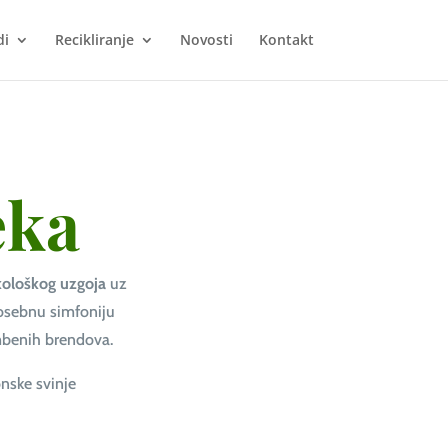
di
Recikliranje
Novosti
Kontakt
eka
kološkog uzgoja
uz
posebnu simfoniju
mbenih brendova.
nske svinje