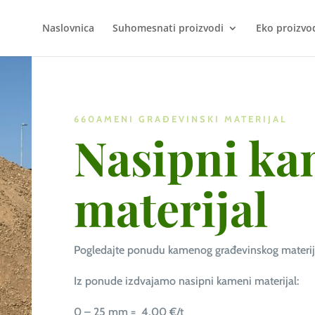
Naslovnica
Suhomesnati proizvodi
Eko proizvo
660AMENI GRAĐEVINSKI MATERIJAL
Nasipni ka
materijal
Pogledajte ponudu kamenog građevinskog materij
Iz ponude izdvajamo nasipni kameni materijal:
0 – 25 mm = 4,00 €/t