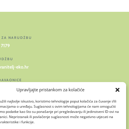
J ZA NARUDŽBU
 7179
RUDŽBU
ranitelj-eko.hr
DAVAONICE
 17, 31400 Đakovo, Hrvatska
Upravljajte pristankom za kolačiće
žili najbolje iskustvo, koristimo tehnologije poput kolačića za čuvanje i/ili
ormacijama o uređaju. Suglasnost s ovim tehnologijama će nam omogućiti
o podatke kao što su ponašanje pri pregledavanju ili jedinstveni ID-ovi na
anici. Nepristanak ili povlačenje suglasnosti može negativno utjecati na
akteristike i funkcije.