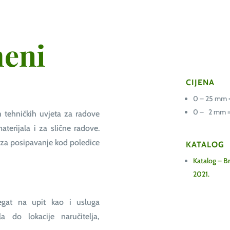
meni
CIJENA
0 – 25 mm 
0 – 2 mm =
h tehničkih uvjeta za radove
erijala i za slične radove.
a za posipavanje kod poledice
KATALOG
Katalog – Br
2021.
egat na upit kao i usluga
a do lokacije naručitelja,