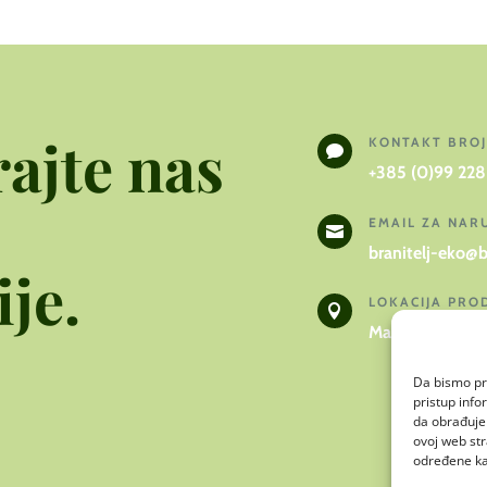
ajte nas
KONTAKT BRO

+385 (0)99 228
EMAIL ZA NA

branitelj-eko@b
je.
LOKACIJA PRO

Makarska ulica
Da bismo pru
pristup inf
da obrađujem
ovoj web str
određene kar